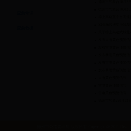
德州市气象台10月2
德州市气象台10月2
应急常识
德上高速至京台高速
S248乐陵段盐济线
应急救援
关于德上高速武城北
发布雷电黄色预警信
发布雷电黄色预警信
发布暴雨黄色预警信
发布雷电黄色预警信
发布暴雨黄色预警信
雷电黄色预警信号
雷电黄色预警信号
雷电黄色预警信号
德州市气象台6月22
德州市公路管理局 版权所有 Copyright @ 2011 Dezhougong