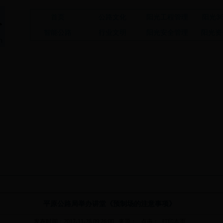
首页
公路文化
阳光工程管理
阳光3
智能公路
行业文明
阳光安全管理
阳光资
平原公路局举办讲堂《预制场的注意事项》
发布时间：2017-11-28 09:26:00 来源： 点击：
打印本页