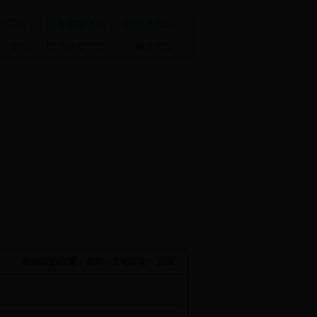
65工程
阳光星级考核
阳光路政许可
金使用
阳光考核评比
廉政效能
您当前的位置：
>
> 正文
首页
文化讲堂